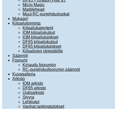
DF95 – Dragon Flite 95
Micro Magic
Marblehead
Muut RC-purjehdusluokat
Mukaan!
Kilpailutoiminta
Kilpailukalenterit
IOM kilpailukutsut
IOM kilpailutulokset
DF65 kilpailukutsut
DF65 kilpailutulokset
Kilpailujen järjestäjille
Säännöt
Foorumi
Kirjaudu foorumiin
RC-purjehdusfoorumin säännöt
Kuvagalleria
Arkisto
IOM arkisto
DF65 arkisto
Uutisarkisto
Styyra
Lehtijutut
Vanhat rankingtulokset