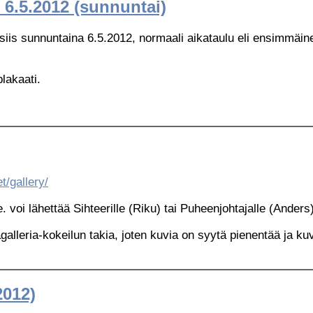
 6.5.2012 (sunnuntai)
siis sunnuntaina 6.5.2012, normaali aikataulu eli ensimmäinen 
lakaati.
t/gallery/
e. voi lähettää Sihteerille (Riku) tai Puheenjohtajalle (Anders)
agalleria-kokeilun takia, joten kuvia on syytä pienentää ja 
2012)