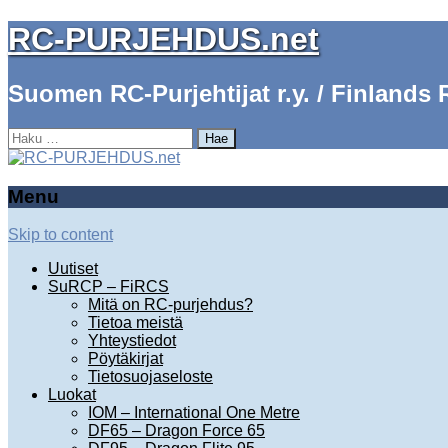
RC-PURJEHDUS.net
Suomen RC-Purjehtijat r.y. / Finlands R
Haku:
Menu
Skip to content
Uutiset
SuRCP – FiRCS
Mitä on RC-purjehdus?
Tietoa meistä
Yhteystiedot
Pöytäkirjat
Tietosuojaseloste
Luokat
IOM – International One Metre
DF65 – Dragon Force 65