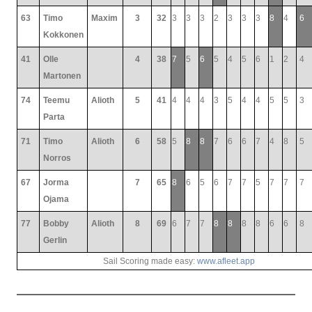
63
Timo
Maxim
3
32
3
3
3
2
3
3
3
8
4
6
Kokkonen
41
Olle
4
38
7
5
6
5
4
5
6
1
2
4
Martonen
74
Teemu
Alioth
5
41
4
4
4
3
5
4
4
5
5
3
Parta
71
Timo
Alioth
6
58
5
8
8
7
6
6
7
4
8
5
Norros
67
Jorma
7
65
8
6
5
6
7
7
5
7
7
7
Ojama
77
Bobby
Alioth
8
69
6
7
7
8
8
8
8
6
6
8
Gerlin
Sail Scoring made easy:
www.afleet.app