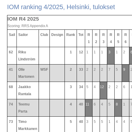
IOM ranking 4/2025, Helsinki, tulokset
IOM R4 2025
Scoring: RRS Appendix A
Sail
Sailor
Club
Design
Rank
Tot
R
R
R
R
R
R
1
2
3
4
5
6
62
Riku
1
12
1
1
1
3
1
2
LIndström
41
Olle
WSF
2
33
2
2
2
7
5
9
Martonen
68
Jaakko
3
34
5
4
12
2
2
6
Rantala
74
Teemu
4
40
11
6
4
5
8
1
Parta
73
Timo
5
40
3
5
5
1
4
4
Markkanen