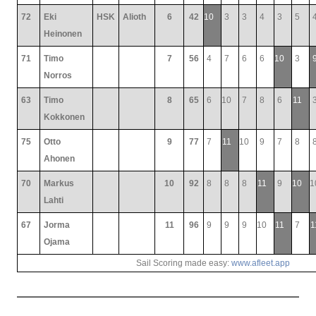
72
Eki
HSK
Alioth
6
42
10
3
3
4
3
5
Heinonen
71
Timo
7
56
4
7
6
6
10
3
Norros
63
Timo
8
65
6
10
7
8
6
11
Kokkonen
75
Otto
9
77
7
11
10
9
7
8
Ahonen
70
Markus
10
92
8
8
8
11
9
10
1
Lahti
67
Jorma
11
96
9
9
9
10
11
7
1
Ojama
Sail Scoring made easy:
www.afleet.app