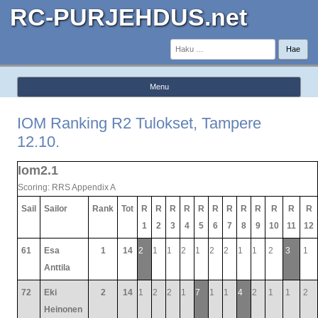
RC-PURJEHDUS.net
Haku:
Menu
Skip to content
IOM Ranking R2 Tulokset, Tampere
12.10.
Iom2.1
Scoring: RRS Appendix A
Sail
Sailor
Rank
Tot
R
R
R
R
R
R
R
R
R
R
R
R
1
2
3
4
5
6
7
8
9
10
11
12
61
Esa
1
14
2
1
1
2
1
2
2
1
1
2
3
1
Anttila
72
Eki
2
14
1
2
2
1
7
1
1
4
2
1
1
2
Heinonen