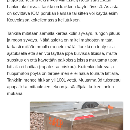
hankintakuluissa. Tankki on kaikkien käytettävissä. Asiasta
on sovittava IOM porukan kanssa tai sitten voi käydä esim
Kouvolassa kokeilemassa kellutuksen.
Tankilla mitataan samalla kertaa kölin syväys, rungon pituus
ja rngon syväys. Näitä asioita on miltei mahdoton mitata
tarkasti millään muulla menetelmällä. Tankki on tehty sillä
ajatuksella että sen voi täyttää jopa kuivissa tiloissa, mutta
suositus on että käytetään paikoissa joissa muutama tippa
lattialla ei haittaa (rapatessa roiskuu). Kuitenkin tukeva ja
huojumaton pöytä on tarpeellinen ellei halua touhuta lattialla.
Tankkiin menee hiukan yli 100L vettä. Muutama 3d tulostettu
apupalikka mittauksien tekoon ja säätöjalat kulkee tankin
mukana.