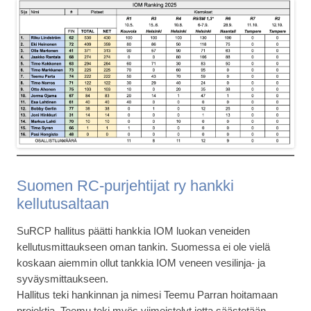
Suomen RC-purjehtijat ry hankki
kellutusaltaan
SuRCP hallitus päätti hankkia IOM luokan veneiden
kellutusmittaukseen oman tankin. Suomessa ei ole vielä
koskaan aiemmin ollut tankkia IOM veneen vesilinja- ja
syväysmittaukseen.
Hallitus teki hankinnan ja nimesi Teemu Parran hoitamaan
projektia. Teemu teki myös viimeistelyt jotta säästetään