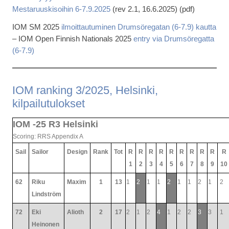
Mestaruuskisoihin 6-7.9.2025
(rev 2.1, 16.6.2025) (pdf)
IOM SM 2025
ilmoittautuminen Drumsöregatan (6-7.9) kautta
– IOM Open Finnish Nationals 2025
entry via Drumsöregatta
(6-7.9)
IOM ranking 3/2025, Helsinki,
kilpailutulokset
IOM -25 R3 Helsinki
Scoring: RRS Appendix A
Sail
Sailor
Design
Rank
Tot
R
R
R
R
R
R
R
R
R
R
1
2
3
4
5
6
7
8
9
10
62
Riku
Maxim
1
13
1
2
1
1
2
1
1
2
1
2
Lindström
72
Eki
Alioth
2
17
2
1
2
4
1
2
2
3
3
1
Heinonen