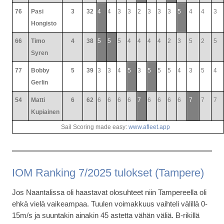
76
Pasi
3
32
4
4
3
3
2
3
3
3
5
4
4
3
Hongisto
66
Timo
4
38
5
5
5
4
4
4
4
2
3
5
2
5
Syren
77
Bobby
5
39
3
3
4
5
3
5
5
5
4
3
5
4
Gerlin
54
Matti
6
62
6
6
6
6
7
6
6
6
6
7
7
7
Kupiainen
Sail Scoring made easy:
www.afleet.app
IOM Ranking 7/2025 tulokset (Tampere)
Jos Naantalissa oli haastavat olosuhteet niin Tampereella oli
ehkä vielä vaikeampaa. Tuulen voimakkuus vaihteli välillä 0-
15m/s ja suuntakin ainakin 45 astetta vähän väliä. B-rikillä