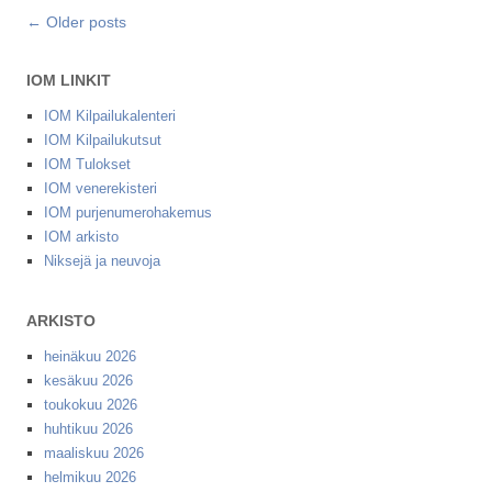
Post navigation
← Older posts
IOM LINKIT
IOM Kilpailukalenteri
IOM Kilpailukutsut
IOM Tulokset
IOM venerekisteri
IOM purjenumerohakemus
IOM arkisto
Niksejä ja neuvoja
ARKISTO
heinäkuu 2026
kesäkuu 2026
toukokuu 2026
huhtikuu 2026
maaliskuu 2026
helmikuu 2026