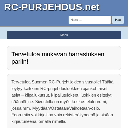
RC-PURJEHDUS.net
Haku:
Menu
Skip to content
Tervetuloa mukavan harrastuksen
pariin!
Tervetuloa Suomen RC-Purjehtijoiden sivustolle! Täältä
löytyy kaikkien RC-purjehdusluokkien ajankohtaiset
asiat – kilpailukutsut, kilpailutulokset, luokkien esittelyt,
säännöt jne. Sivustolla on myös keskustelufoorumi,
jossa mm. Myydään/Ostetaan/Vaihdetaan-osio.
Foorumiin voi kirjoittaa vain rekisteröityneenä ja sisään
kirjautuneena, omalla nimellä.