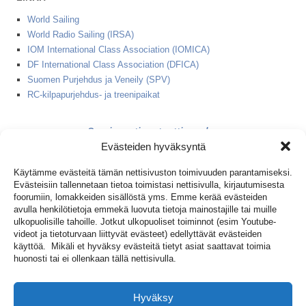
World Sailing
World Radio Sailing (IRSA)
IOM International Class Association (IOMICA)
DF International Class Association (DFICA)
Suomen Purjehdus ja Veneily (SPV)
RC-kilpapurjehdus- ja treenipaikat
2 minuutin starttinauha
Evästeiden hyväksyntä
1+2 minuutin starttinauha
Käytämme evästeitä tämän nettisivuston toimivuuden parantamiseksi.
Evästeisiin tallennetaan tietoa toimistasi nettisivulla, kirjautumisesta
(IOM ja DF65 peräkkäin)
foorumiin, lomakkeiden sisällöstä yms. Emme kerää evästeiden
avulla henkilötietoja emmekä luovuta tietoja mainostajille tai muille
ulkopuolisille tahoille. Jotkut ulkopuoliset toiminnot (esim Youtube-
videot ja tietoturvaan liittyvät evästeet) edellyttävät evästeiden
käyttöä. Mikäli et hyväksy evästeitä tietyt asiat saattavat toimia
Kirjaudu foorumiin
huonosti tai ei ollenkaan tällä nettisivulla.
Hyväksy