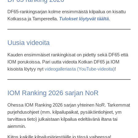
DF65-rankingsarjan kolme ensimmäistä kilpailua on kisattu
Kotkassa ja Tampereella.
Tulokset löytyvät täältä
.
Uusia videoita
Kauden ensimmäiset rankingkisat on pidetty sekä DF65 että
IOM porukoissa. Pari uutta videota Kotkan DF65 ja IOM
kisoista löytyy nyt
videogalleriasta (YouTube-videoita)
!
IOM Ranking 2026 sarjan NoR
Ohessa IOM Ranking 2026 sarjan yhteinen NoR. Tarkemmat
purjehdusohjeet (mm. kilpailupaikat, pysäköintiohjeet, ym
tarvittava tieto) julkaistaan kilpailua edeltävänä iltana tai
aiemmin.
Kiitos kaikille kilpailunjärjestäjille jo tässä vaiheessa!