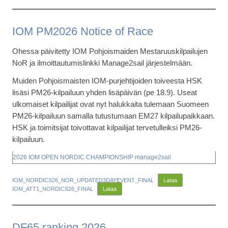
IOM PM2026 Notice of Race
Ohessa päivitetty IOM Pohjoismaiden Mestaruuskilpailujen
NoR ja ilmoittautumislinkki Manage2sail järjestelmään.
Muiden Pohjoismaisten IOM-purjehtijoiden toiveesta HSK
lisäsi PM26-kilpailuun yhden lisäpäivän (pe 18.9). Useat
ulkomaiset kilpailijat ovat nyt halukkaita tulemaan Suomeen
PM26-kilpailuun samalla tutustumaan EM27 kilpailupaikkaan.
HSK ja toimitsijat toivottavat kilpailijat tervetulleiksi PM26-
kilpailuun.
2026 IOM OPEN NORDIC CHAMPIONSHIP manage2sail
IOM_NORDICS26_NOR_UPDATED3DAYEVENT_FINAL
Lataa
IOM_ATT1_NORDICS26_FINAL
Lataa
DF65 ranking 2026