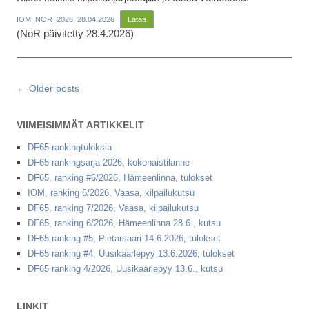
IOM_NOR_2026_28.04.2026
Lataa
(NoR päivitetty 28.4.2026)
Post navigation
← Older posts
VIIMEISIMMÄT ARTIKKELIT
DF65 rankingtuloksia
DF65 rankingsarja 2026, kokonaistilanne
DF65, ranking #6/2026, Hämeenlinna, tulokset
IOM, ranking 6/2026, Vaasa, kilpailukutsu
DF65, ranking 7/2026, Vaasa, kilpailukutsu
DF65, ranking 6/2026, Hämeenlinna 28.6., kutsu
DF65 ranking #5, Pietarsaari 14.6.2026, tulokset
DF65 ranking #4, Uusikaarlepyy 13.6.2026, tulokset
DF65 ranking 4/2026, Uusikaarlepyy 13.6., kutsu
LINKIT