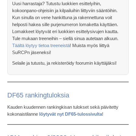
Uusi harrastaja? Tutustu luokkien esittelyihin,
kokoonpano-ohjeisiin ja kilpailuihin liittyviin sääntöihin.
Kun sinulla on vene hankittuna ja rakennettuna voit
helposti hakea sille purjenumeron lomaketta käyttäen.
Lomakkeet löytyvät eri luokkien esittelysivujen kautta.
Tule mukaan treeneihin – siellä sinua autetaan alkuun.
Täältä löytyy tietoa treeneistä
! Muista myös liittyä
SuRCPn jäseneksi!
Selaile ja tutustu, ja rekisteröidy foorumin käyttäjäksi!
DF65 rankingtuloksia
Kauden kuudennen rankingkisan tulokset sekä päivitetty
kokonaistilanne
löytyvät nyt DF65-tulossivulta
!