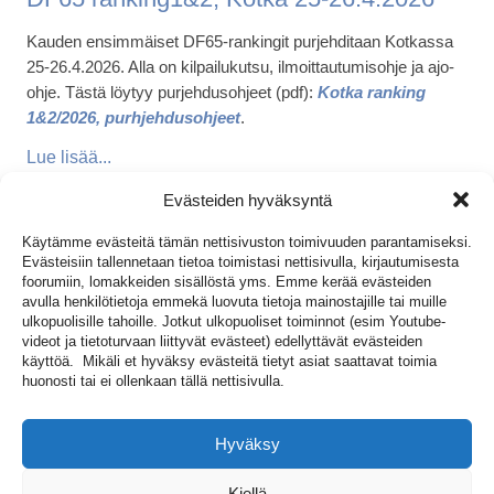
Kauden ensimmäiset DF65-rankingit purjehditaan Kotkassa
25-26.4.2026. Alla on kilpailukutsu, ilmoittautumisohje ja ajo-
ohje. Tästä löytyy purjehdusohjeet (pdf):
Kotka ranking
1&2/2026, purhjehdusohjeet
.
Evästeiden hyväksyntä
DF65 LINKIT
Käytämme evästeitä tämän nettisivuston toimivuuden parantamiseksi.
Evästeisiin tallennetaan tietoa toimistasi nettisivulla, kirjautumisesta
DF65 Kilpailukalenteri
foorumiin, lomakkeiden sisällöstä yms. Emme kerää evästeiden
DF65 Kilpailukutsut
avulla henkilötietoja emmekä luovuta tietoja mainostajille tai muille
DF65 Tulokset
ulkopuolisille tahoille. Jotkut ulkopuoliset toiminnot (esim Youtube-
videot ja tietoturvaan liittyvät evästeet) edellyttävät evästeiden
DF65 venerekisteri
käyttöä. Mikäli et hyväksy evästeitä tietyt asiat saattavat toimia
DF65 purjenumerohakemus
huonosti tai ei ollenkaan tällä nettisivulla.
DF65 arkisto
Niksejä ja neuvoja
Säännöt
Hyväksy
Mittaus- ja tarkistusohjeet
Kiellä