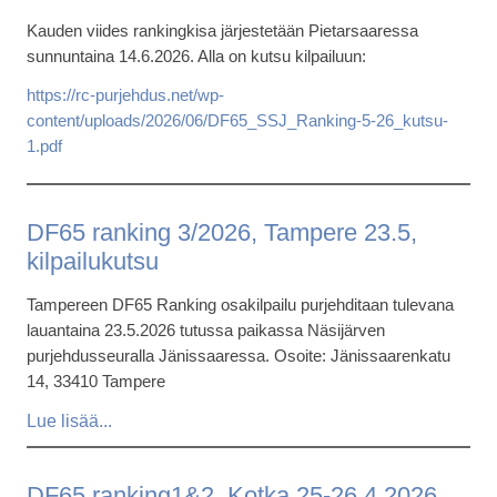
Kauden viides rankingkisa järjestetään Pietarsaaressa
sunnuntaina 14.6.2026. Alla on kutsu kilpailuun:
https://rc-purjehdus.net/wp-
content/uploads/2026/06/DF65_SSJ_Ranking-5-26_kutsu-
1.pdf
DF65 ranking 3/2026, Tampere 23.5,
kilpailukutsu
Tampereen DF65 Ranking osakilpailu purjehditaan tulevana
lauantaina 23.5.2026 tutussa paikassa Näsijärven
purjehdusseuralla Jänissaaressa. Osoite: Jänissaarenkatu
14, 33410 Tampere
DF65 ranking1&2, Kotka 25-26.4.2026