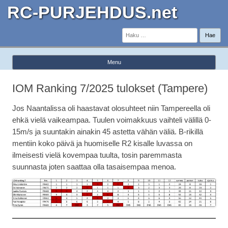
RC-PURJEHDUS.net
Haku:
Menu
Skip to content
IOM Ranking 7/2025 tulokset (Tampere)
Jos Naantalissa oli haastavat olosuhteet niin Tampereella oli
ehkä vielä vaikeampaa. Tuulen voimakkuus vaihteli välillä 0-
15m/s ja suuntakin ainakin 45 astetta vähän väliä. B-rikillä
mentiin koko päivä ja huomiselle R2 kisalle luvassa on
ilmeisesti vielä kovempaa tuulta, tosin paremmasta
suunnasta joten saattaa olla tasaisempaa menoa.