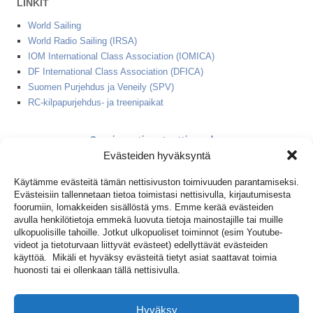
LINKIT
World Sailing
World Radio Sailing (IRSA)
IOM International Class Association (IOMICA)
DF International Class Association (DFICA)
Suomen Purjehdus ja Veneily (SPV)
RC-kilpapurjehdus- ja treenipaikat
2 minuutin starttinauha
Evästeiden hyväksyntä
1+2 minuutin starttinauha
Käytämme evästeitä tämän nettisivuston toimivuuden parantamiseksi.
Evästeisiin tallennetaan tietoa toimistasi nettisivulla, kirjautumisesta
(IOM ja DF65 peräkkäin)
foorumiin, lomakkeiden sisällöstä yms. Emme kerää evästeiden
avulla henkilötietoja emmekä luovuta tietoja mainostajille tai muille
ulkopuolisille tahoille. Jotkut ulkopuoliset toiminnot (esim Youtube-
videot ja tietoturvaan liittyvät evästeet) edellyttävät evästeiden
käyttöä. Mikäli et hyväksy evästeitä tietyt asiat saattavat toimia
Kirjaudu foorumiin
huonosti tai ei ollenkaan tällä nettisivulla.
Hyväksy