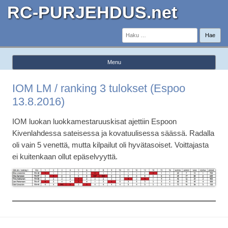
RC-PURJEHDUS.net
Haku:
Menu
Skip to content
IOM LM / ranking 3 tulokset (Espoo
13.8.2016)
IOM luokan luokkamestaruuskisat ajettiin Espoon
Kivenlahdessa sateisessa ja kovatuulisessa säässä. Radalla
oli vain 5 venettä, mutta kilpailut oli hyvätasoiset. Voittajasta
ei kuitenkaan ollut epäselvyyttä.