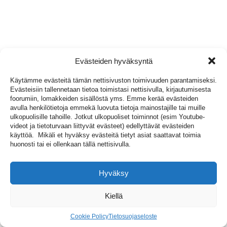
Evästeiden hyväksyntä
Käytämme evästeitä tämän nettisivuston toimivuuden parantamiseksi.
Evästeisiin tallennetaan tietoa toimistasi nettisivulla, kirjautumisesta
foorumiin, lomakkeiden sisällöstä yms. Emme kerää evästeiden
avulla henkilötietoja emmekä luovuta tietoja mainostajille tai muille
ulkopuolisille tahoille. Jotkut ulkopuoliset toiminnot (esim Youtube-
videot ja tietoturvaan liittyvät evästeet) edellyttävät evästeiden
käyttöä. Mikäli et hyväksy evästeitä tietyt asiat saattavat toimia
huonosti tai ei ollenkaan tällä nettisivulla.
Hyväksy
Kiellä
Cookie Policy
Tietosuojaseloste