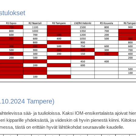
stulokset
2.10.2024 Tampere)
vaihtelevissa sää- ja tuulioloissa. Kaksi IOM-ensikertalaista ajoivat h
le eri kipparille yhdeksästä, ja viideskin oli hyvin pienestä kiinni. Kiito
ssa, tästä on erittäin hyvät lähtökohdat seuraavalle kaudelle.