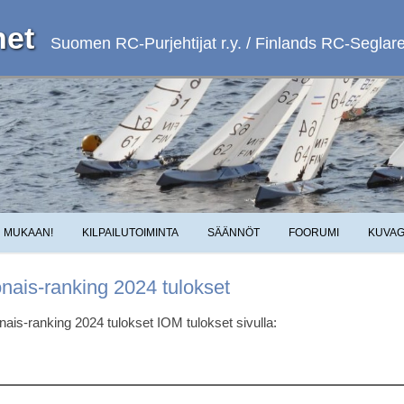
et
Suomen RC-Purjehtijat r.y. / Finlands RC-Seglare 
Skip to content
MUKAAN!
KILPAILUTOIMINTA
SÄÄNNÖT
FOORUMI
KUVAG
nais-ranking 2024 tulokset
nais-ranking 2024 tulokset IOM tulokset sivulla: