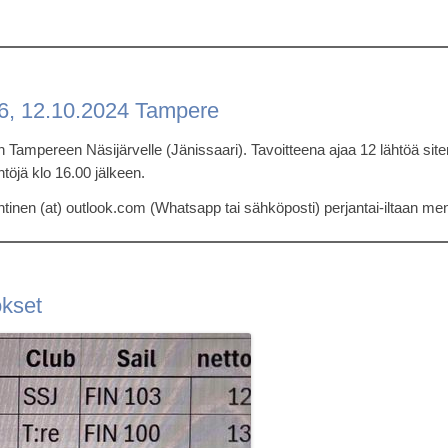
 6, 12.10.2024 Tampere
Tampereen Näsijärvelle (Jänissaari). Tavoitteena ajaa 12 lähtöä site
htöjä klo 16.00 jälkeen.
ahtinen (at) outlook.com (Whatsapp tai sähköposti) perjantai-iltaan m
okset