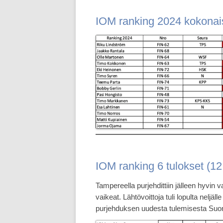
IOM ranking 2024 kokonai
IOM ranking 6 tulokset (1
Tampereella purjehdittiin jälleen hyvin 
vaikeat. Lähtövoittoja tuli lopulta neljäl
purjehduksen uudesta tulemisesta Suome