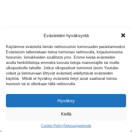
Evästeiden hyväksyntä
Käytämme evästeitä tämän nettisivuston toimivuuden parantamiseksi.
Evästeisiin tallennetaan tietoa toimistasi nettisivulla, kirjautumisesta
foorumiin, lomakkeiden sisällöstä yms. Emme kerää evästeiden
avulla henkilötietoja emmekä luovuta tietoja mainostajille tai muille
ulkopuolisille tahoille. Jotkut ulkopuoliset toiminnot (esim Youtube-
videot ja tietoturvaan liittyvät evästeet) edellyttävät evästeiden
käyttöä. Mikäli et hyväksy evästeitä tietyt asiat saattavat toimia
huonosti tai ei ollenkaan tällä nettisivulla.
Hyväksy
Kiellä
Cookie Policy
Tietosuojaseloste