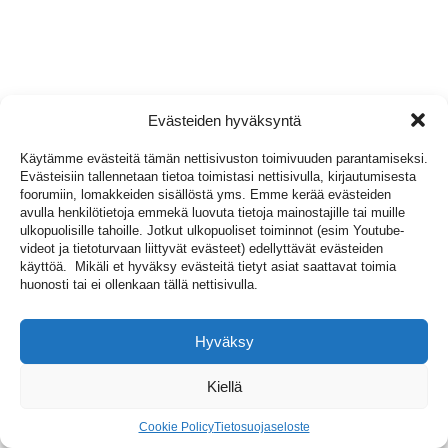
Evästeiden hyväksyntä
Käytämme evästeitä tämän nettisivuston toimivuuden parantamiseksi.
Evästeisiin tallennetaan tietoa toimistasi nettisivulla, kirjautumisesta
foorumiin, lomakkeiden sisällöstä yms. Emme kerää evästeiden
avulla henkilötietoja emmekä luovuta tietoja mainostajille tai muille
ulkopuolisille tahoille. Jotkut ulkopuoliset toiminnot (esim Youtube-
videot ja tietoturvaan liittyvät evästeet) edellyttävät evästeiden
käyttöä. Mikäli et hyväksy evästeitä tietyt asiat saattavat toimia
huonosti tai ei ollenkaan tällä nettisivulla.
Hyväksy
Kiellä
Cookie Policy
Tietosuojaseloste