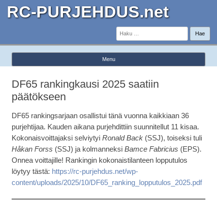
RC-PURJEHDUS.net
Haku:
Menu
Skip to content
DF65 rankingkausi 2025 saatiin
päätökseen
DF65 rankingsarjaan osallistui tänä vuonna kaikkiaan 36
purjehtijaa. Kauden aikana purjehdittiin suunnitellut 11 kisaa.
Kokonaisvoittajaksi selviytyi
Ronald Back
(SSJ), toiseksi tuli
Håkan Forss
(SSJ) ja kolmanneksi
Bamce Fabricius
(EPS).
Onnea voittajille! Rankingin kokonaistilanteen lopputulos
löytyy tästä:
https://rc-purjehdus.net/wp-
content/uploads/2025/10/DF65_ranking_lopputulos_2025.pdf