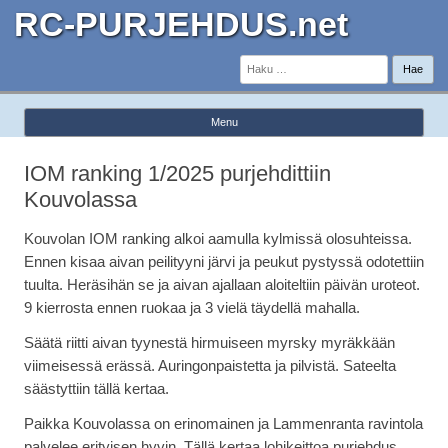
RC-PURJEHDUS.net
Haku:
Menu
Skip to content
IOM ranking 1/2025 purjehdittiin
Kouvolassa
Kouvolan IOM ranking alkoi aamulla kylmissä olosuhteissa.
Ennen kisaa aivan peilityyni järvi ja peukut pystyssä odotettiin
tuulta. Heräsihän se ja aivan ajallaan aloiteltiin päivän uroteot.
9 kierrosta ennen ruokaa ja 3 vielä täydellä mahalla.
Säätä riitti aivan tyynestä hirmuiseen myrsky myräkkään
viimeisessä erässä. Auringonpaistetta ja pilvistä. Sateelta
säästyttiin tällä kertaa.
Paikka Kouvolassa on erinomainen ja Lammenranta ravintola
palvelee erityisen hyvin. Tällä kertaa lohikeittoa purjehdus