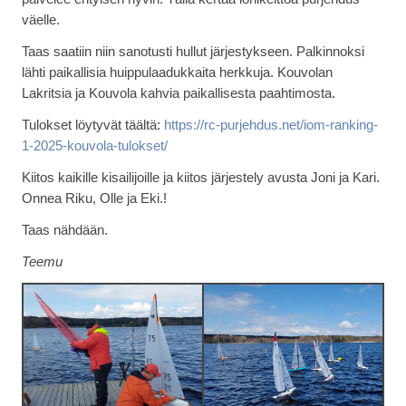
väelle.
Taas saatiin niin sanotusti hullut järjestykseen. Palkinnoksi
lähti paikallisia huippulaadukkaita herkkuja. Kouvolan
Lakritsia ja Kouvola kahvia paikallisesta paahtimosta.
Tulokset löytyvät täältä:
https://rc-purjehdus.net/iom-ranking-
1-2025-kouvola-tulokset/
Kiitos kaikille kisailijoille ja kiitos järjestely avusta Joni ja Kari.
Onnea Riku, Olle ja Eki.!
Taas nähdään.
Teemu