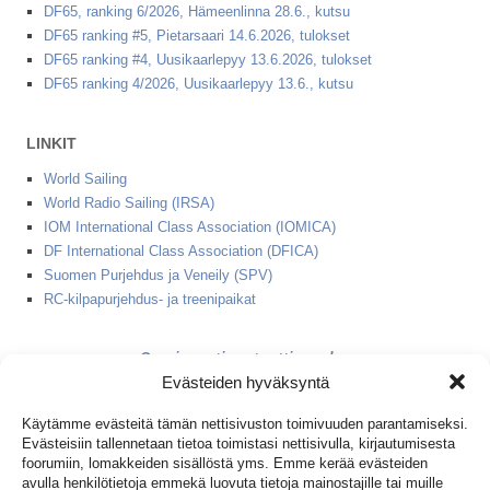
DF65, ranking 6/2026, Hämeenlinna 28.6., kutsu
DF65 ranking #5, Pietarsaari 14.6.2026, tulokset
DF65 ranking #4, Uusikaarlepyy 13.6.2026, tulokset
DF65 ranking 4/2026, Uusikaarlepyy 13.6., kutsu
LINKIT
World Sailing
World Radio Sailing (IRSA)
IOM International Class Association (IOMICA)
DF International Class Association (DFICA)
Suomen Purjehdus ja Veneily (SPV)
RC-kilpapurjehdus- ja treenipaikat
2 minuutin starttinauha
Evästeiden hyväksyntä
1+2 minuutin starttinauha
Käytämme evästeitä tämän nettisivuston toimivuuden parantamiseksi.
Evästeisiin tallennetaan tietoa toimistasi nettisivulla, kirjautumisesta
(IOM ja DF65 peräkkäin)
foorumiin, lomakkeiden sisällöstä yms. Emme kerää evästeiden
avulla henkilötietoja emmekä luovuta tietoja mainostajille tai muille