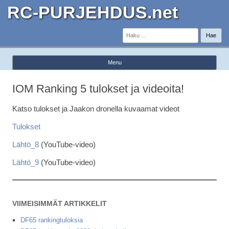
RC-PURJEHDUS.net
Haku:
Menu
Skip to content
IOM Ranking 5 tulokset ja videoita!
Katso tulokset ja Jaakon dronella kuvaamat videot
Tulokset
Lähtö_8
(YouTube-video)
Lähtö_9
(YouTube-video)
VIIMEISIMMÄT ARTIKKELIT
DF65 rankingtuloksia