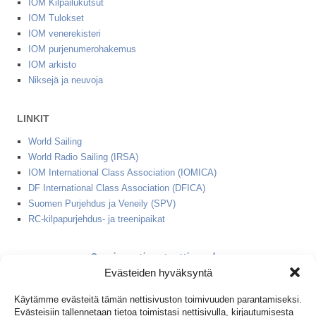
IOM Kilpailukutsut
IOM Tulokset
IOM venerekisteri
IOM purjenumerohakemus
IOM arkisto
Niksejä ja neuvoja
LINKIT
World Sailing
World Radio Sailing (IRSA)
IOM International Class Association (IOMICA)
DF International Class Association (DFICA)
Suomen Purjehdus ja Veneily (SPV)
RC-kilpapurjehdus- ja treenipaikat
2 minuutin starttinauha
Evästeiden hyväksyntä
1+2 minuutin starttinauha
Käytämme evästeitä tämän nettisivuston toimivuuden parantamiseksi.
Evästeisiin tallennetaan tietoa toimistasi nettisivulla, kirjautumisesta