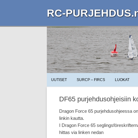
RC-PURJEHDUS.n
UUTISET
SURCP – FIRCS
LUOKAT
DF65 purjehdusohjeisiin k
Dragon Force 65 purjehdusohjeessa on p
linkin kautta.
I Dragon Force 65 seglingsföreskrifter
hittas via linken nedan