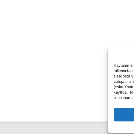
Käytämme ev
tallennetaan
sisällöstä 
tietoja main
(esim Youtub
käyttöä. Mik
ollenkaan tä