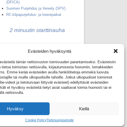
(DFICA)
Suomen Purjehdus ja Veneily (SPV)
RC-kilpapurjehdus- ja treenipaikat
2 minuutin starttinauha
1+2 minuutin starttinauha
Evästeiden hyväksyntä
(IOM ja DF65 peräkkäin)
ästeitä tämän nettisivuston toimivuuden parantamiseksi. Evästeisiin
 tietoa toimistasi nettisivulla, kirjautumisesta foorumiin, lomakkeiden
yms. Emme kerää evästeiden avulla henkilötietoja emmekä luovuta
ostajille tai muille ulkopuolisille tahoille. Jotkut ulkopuoliset toiminnot
Kirjaudu foorumiin
e-videot ja tietoturvaan liittyvät evästeet) edellyttävät evästeiden
äli et hyväksy evästeitä tietyt asiat saattavat toimia huonosti tai ei
llä nettisivulla.
Liity jäseneksi!
Hyväksy
Kiellä
Cookie Policy
Tietosuojaseloste