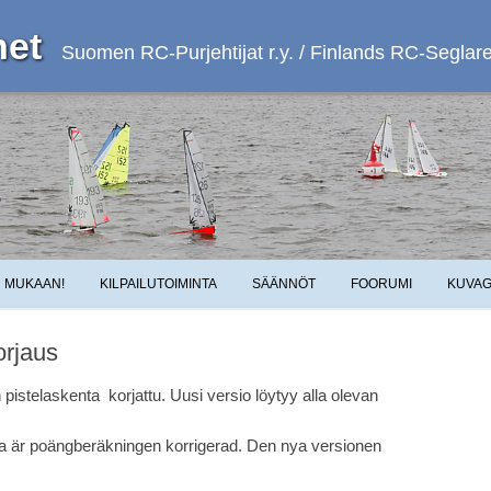
et
Suomen RC-Purjehtijat r.y. / Finlands RC-Seglare 
Skip to content
MUKAAN!
KILPAILUTOIMINTA
SÄÄNNÖT
FOORUMI
KUVAG
orjaus
istelaskenta korjattu. Uusi versio löytyy alla olevan
na är poängberäkningen korrigerad. Den nya versionen