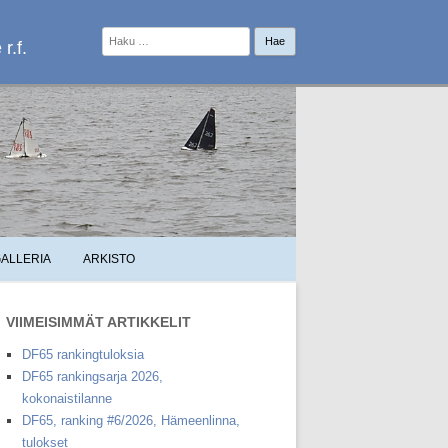
Haku:
r.f.
ALLERIA
ARKISTO
VIIMEISIMMÄT ARTIKKELIT
DF65 rankingtuloksia
DF65 rankingsarja 2026,
kokonaistilanne
DF65, ranking #6/2026, Hämeenlinna,
tulokset