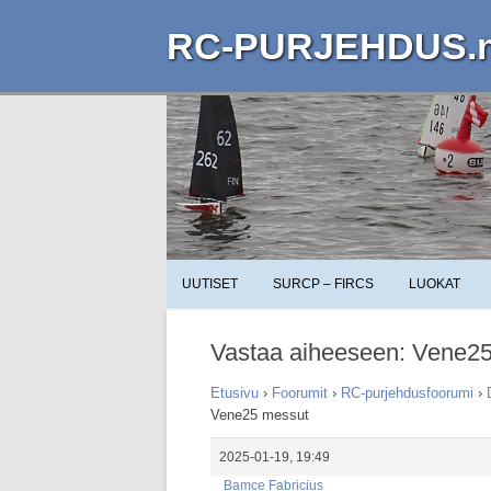
RC-PURJEHDUS.n
UUTISET
SURCP – FIRCS
LUOKAT
Vastaa aiheeseen: Vene2
Etusivu
›
Foorumit
›
RC-purjehdusfoorumi
›
Vene25 messut
2025-01-19, 19:49
Bamce Fabricius