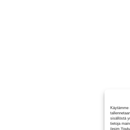
Käytämme ev
tallennetaan
sisällöstä 
tietoja main
(esim Youtub