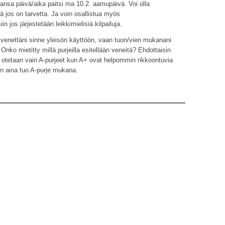
hansa päivä/aika paitsi ma 10.2. aamupäivä. Voi olla
jos on tarvetta. Ja voin osallistua myös
n jos järjestetään leikkimielisiä kilpailuja.
venettäni sinne yleisön käyttöön, vaan tuon/vien mukanani
. Onko mietitty millä purjeilla esitellään veneitä? Ehdottaisin
in otetaan vain A-purjeet kun A+ ovat helpommin rikkoontuvia
n aina tuo A-purje mukana.