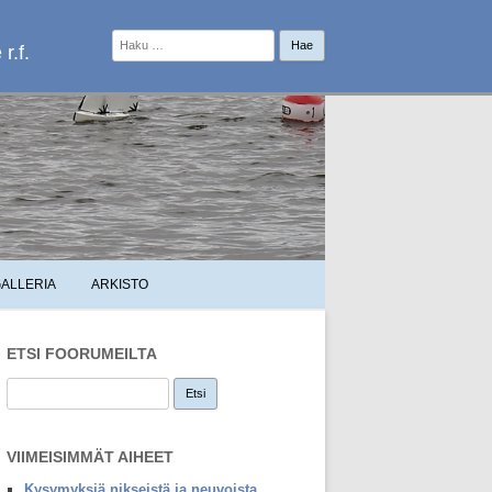
Haku:
r.f.
ALLERIA
ARKISTO
ETSI FOORUMEILTA
VIIMEISIMMÄT AIHEET
Kysymyksiä nikseistä ja neuvoista