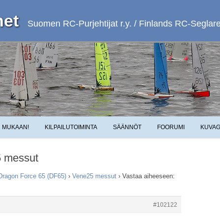
et
Suomen RC-Purjehtijat r.y. / Finlands RC-Seglare 
Skip to content
MUKAAN!
KILPAILUTOIMINTA
SÄÄNNÖT
FOORUMI
KUVAG
5 messut
Dragon Force 65 (DF65)
›
Vene25 messut
›
Vastaa aiheeseen:
#102122