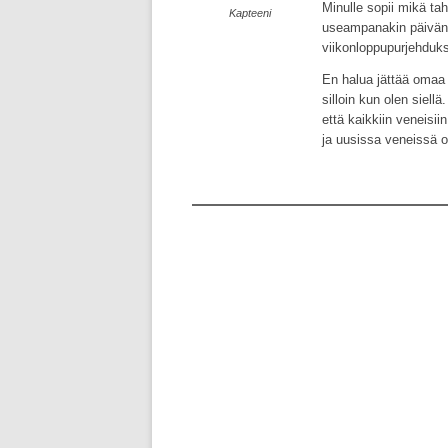
Minulle sopii mikä ta
Kapteeni
useampanakin päivänä 
viikonloppupurjehduksii
En halua jättää omaa 
silloin kun olen siellä
että kaikkiin veneisi
ja uusissa veneissä o