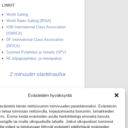
LINKIT
World Sailing
World Radio Sailing (IRSA)
IOM International Class Association
(IOMICA)
DF International Class Association
(DFICA)
Suomen Purjehdus ja Veneily (SPV)
RC-kilpapurjehdus- ja treenipaikat
2 minuutin starttinauha
1+2 minuutin starttinauha
Evästeiden hyväksyntä
(IOM ja DF65 peräkkäin)
ästeitä tämän nettisivuston toimivuuden parantamiseksi. Evästeisiin
 tietoa toimistasi nettisivulla, kirjautumisesta foorumiin, lomakkeiden
yms. Emme kerää evästeiden avulla henkilötietoja emmekä luovuta
ostajille tai muille ulkopuolisille tahoille. Jotkut ulkopuoliset toiminnot
Kirjaudu foorumiin
e-videot ja tietoturvaan liittyvät evästeet) edellyttävät evästeiden