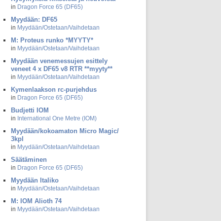
in
Dragon Force 65 (DF65)
Myydään: DF65
in
Myydään/Ostetaan/Vaihdetaan
M: Proteus runko *MYYTY*
in
Myydään/Ostetaan/Vaihdetaan
Myydään venemessujen esittely
veneet 4 x DF65 v8 RTR **myyty**
in
Myydään/Ostetaan/Vaihdetaan
Kymenlaakson rc-purjehdus
in
Dragon Force 65 (DF65)
Budjetti IOM
in
International One Metre (IOM)
Myydään/kokoamaton Micro Magic/
3kpl
in
Myydään/Ostetaan/Vaihdetaan
Säätäminen
in
Dragon Force 65 (DF65)
Myydään Italiko
in
Myydään/Ostetaan/Vaihdetaan
M: IOM Alioth 74
in
Myydään/Ostetaan/Vaihdetaan