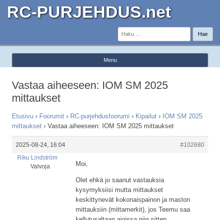
RC-PURJEHDUS.net
Haku:
Menu
Skip to content
Vastaa aiheeseen: IOM SM 2025
mittaukset
Etusivu
›
Foorumit
›
RC-purjehdusfoorumi
›
Kipailut
›
IOM SM 2025
mittaukset
›
Vastaa aiheeseen: IOM SM 2025 mittaukset
2025-08-24, 16:04
#102680
Riku Lindström
Moi,
Valvoja
Olet ehkä jo saanut vastauksia
kysymyksiisi mutta mittaukset
keskittynevät kokonaispainon ja maston
mittauksiin (mittamerkit), jos Teemu saa
kellutusaltaan ajoissa niin sitten