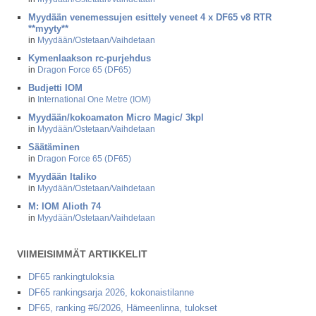
Myydään venemessujen esittely veneet 4 x DF65 v8 RTR
**myyty**
in
Myydään/Ostetaan/Vaihdetaan
Kymenlaakson rc-purjehdus
in
Dragon Force 65 (DF65)
Budjetti IOM
in
International One Metre (IOM)
Myydään/kokoamaton Micro Magic/ 3kpl
in
Myydään/Ostetaan/Vaihdetaan
Säätäminen
in
Dragon Force 65 (DF65)
Myydään Italiko
in
Myydään/Ostetaan/Vaihdetaan
M: IOM Alioth 74
in
Myydään/Ostetaan/Vaihdetaan
VIIMEISIMMÄT ARTIKKELIT
DF65 rankingtuloksia
DF65 rankingsarja 2026, kokonaistilanne
DF65, ranking #6/2026, Hämeenlinna, tulokset