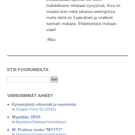
mahdollisesti mitataan syvyyksiä. Kisa on
muuten kuin mikä tahansa ranking-kisa
mutta tämä on 2-päiväinen ja viralliset
tuomarit mukana. Ehdottomasti mukaan
vaan!
-Riku
ETSI FOORUMEILTA
VIIMEISIMMÄT AIHEET
Kysymyksiä nikseistä ja neuvoista
in
Dragon Force 65 (DF65)
Myydään: DF65
in
Myydään/Ostetaan/Vaihdetaan
M: Proteus runko *MYYTY*
in
Myydään/Ostetaan/Vaihdetaan