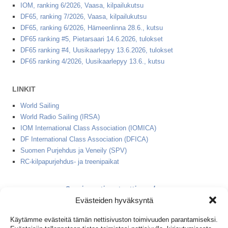
IOM, ranking 6/2026, Vaasa, kilpailukutsu
DF65, ranking 7/2026, Vaasa, kilpailukutsu
DF65, ranking 6/2026, Hämeenlinna 28.6., kutsu
DF65 ranking #5, Pietarsaari 14.6.2026, tulokset
DF65 ranking #4, Uusikaarlepyy 13.6.2026, tulokset
DF65 ranking 4/2026, Uusikaarlepyy 13.6., kutsu
LINKIT
World Sailing
World Radio Sailing (IRSA)
IOM International Class Association (IOMICA)
DF International Class Association (DFICA)
Suomen Purjehdus ja Veneily (SPV)
RC-kilpapurjehdus- ja treenipaikat
2 minuutin starttinauha
Evästeiden hyväksyntä
1+2 minuutin starttinauha
Käytämme evästeitä tämän nettisivuston toimivuuden parantamiseksi.