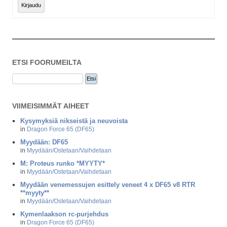
Kirjaudu
ETSI FOORUMEILTA
VIIMEISIMMÄT AIHEET
Kysymyksiä nikseistä ja neuvoista
in
Dragon Force 65 (DF65)
Myydään: DF65
in
Myydään/Ostetaan/Vaihdetaan
M: Proteus runko *MYYTY*
in
Myydään/Ostetaan/Vaihdetaan
Myydään venemessujen esittely veneet 4 x DF65 v8 RTR
**myyty**
in
Myydään/Ostetaan/Vaihdetaan
Kymenlaakson rc-purjehdus
in
Dragon Force 65 (DF65)