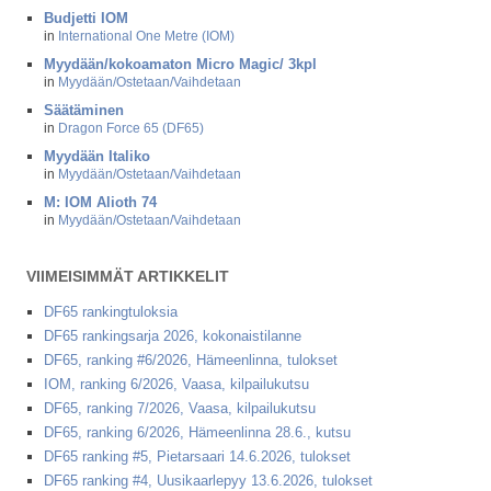
Budjetti IOM
in
International One Metre (IOM)
Myydään/kokoamaton Micro Magic/ 3kpl
in
Myydään/Ostetaan/Vaihdetaan
Säätäminen
in
Dragon Force 65 (DF65)
Myydään Italiko
in
Myydään/Ostetaan/Vaihdetaan
M: IOM Alioth 74
in
Myydään/Ostetaan/Vaihdetaan
VIIMEISIMMÄT ARTIKKELIT
DF65 rankingtuloksia
DF65 rankingsarja 2026, kokonaistilanne
DF65, ranking #6/2026, Hämeenlinna, tulokset
IOM, ranking 6/2026, Vaasa, kilpailukutsu
DF65, ranking 7/2026, Vaasa, kilpailukutsu
DF65, ranking 6/2026, Hämeenlinna 28.6., kutsu
DF65 ranking #5, Pietarsaari 14.6.2026, tulokset
DF65 ranking #4, Uusikaarlepyy 13.6.2026, tulokset