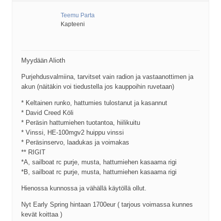
Teemu Parta
Kapteeni
Myydään Alioth
Purjehdusvalmiina, tarvitset vain radion ja vastaanottimen ja
akun (näitäkin voi tiedustella jos kauppoihin ruvetaan)
* Keltainen runko, hattumies tulostanut ja kasannut
* David Creed Köli
* Peräsin hattumiehen tuotantoa, hiilikuitu
* Vinssi, HE-100mgv2 huippu vinssi
* Peräsinservo, laadukas ja voimakas
** RIGIT
*A, sailboat rc purje, musta, hattumiehen kasaama rigi
*B, sailboat rc purje, musta, hattumiehen kasaama rigi
Hienossa kunnossa ja vähällä käytöllä ollut.
Nyt Early Spring hintaan 1700eur ( tarjous voimassa kunnes
kevät koittaa )