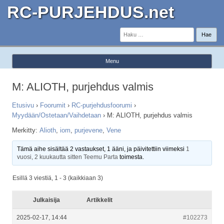
RC-PURJEHDUS.net
Haku:
Menu
Skip to content
M: ALIOTH, purjehdus valmis
Etusivu
›
Foorumit
›
RC-purjehdusfoorumi
›
Myydään/Ostetaan/Vaihdetaan
›
M: ALIOTH, purjehdus valmis
Merkitty:
Alioth
,
iom
,
purjevene
,
Vene
Tämä aihe sisältää 2 vastaukset, 1 ääni, ja päivitettiin viimeksi
1
vuosi, 2 kuukautta sitten
Teemu Parta
toimesta.
Esillä 3 viestiä, 1 - 3 (kaikkiaan 3)
Julkaisija
Artikkelit
2025-02-17, 14:44
#102273