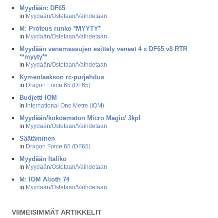
Myydään: DF65
in
Myydään/Ostetaan/Vaihdetaan
M: Proteus runko *MYYTY*
in
Myydään/Ostetaan/Vaihdetaan
Myydään venemessujen esittely veneet 4 x DF65 v8 RTR
**myyty**
in
Myydään/Ostetaan/Vaihdetaan
Kymenlaakson rc-purjehdus
in
Dragon Force 65 (DF65)
Budjetti IOM
in
International One Metre (IOM)
Myydään/kokoamaton Micro Magic/ 3kpl
in
Myydään/Ostetaan/Vaihdetaan
Säätäminen
in
Dragon Force 65 (DF65)
Myydään Italiko
in
Myydään/Ostetaan/Vaihdetaan
M: IOM Alioth 74
in
Myydään/Ostetaan/Vaihdetaan
VIIMEISIMMÄT ARTIKKELIT