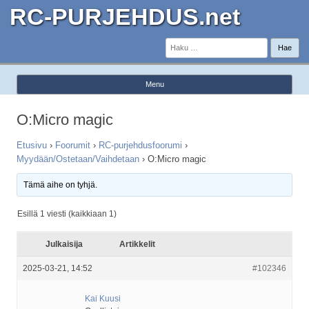
RC-PURJEHDUS.net
Haku:
Menu
Skip to content
O:Micro magic
Etusivu
›
Foorumit
›
RC-purjehdusfoorumi
›
Myydään/Ostetaan/Vaihdetaan
›
O:Micro magic
Tämä aihe on tyhjä.
Esillä 1 viesti (kaikkiaan 1)
Julkaisija
Artikkelit
2025-03-21, 14:52
#102346
Kai Kuusi