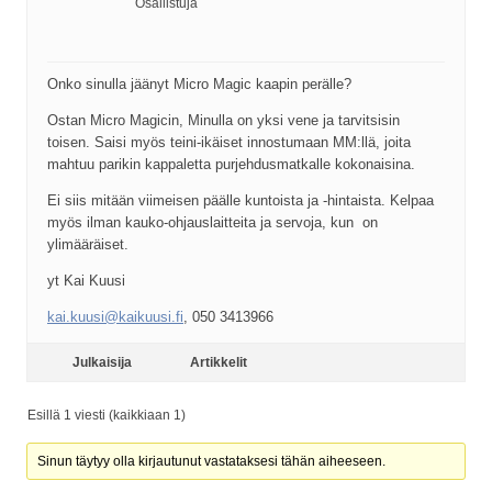
Osallistuja
Onko sinulla jäänyt Micro Magic kaapin perälle?
Ostan Micro Magicin, Minulla on yksi vene ja tarvitsisin
toisen. Saisi myös teini-ikäiset innostumaan MM:llä, joita
mahtuu parikin kappaletta purjehdusmatkalle kokonaisina.
Ei siis mitään viimeisen päälle kuntoista ja -hintaista. Kelpaa
myös ilman kauko-ohjauslaitteita ja servoja, kun on
ylimääräiset.
yt Kai Kuusi
kai.kuusi@kaikuusi.fi
, 050 3413966
Julkaisija
Artikkelit
Esillä 1 viesti (kaikkiaan 1)
Sinun täytyy olla kirjautunut vastataksesi tähän aiheeseen.