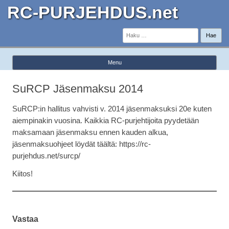
RC-PURJEHDUS.net
Haku:
Menu
Skip to content
SuRCP Jäsenmaksu 2014
SuRCP:in hallitus vahvisti v. 2014 jäsenmaksuksi 20e kuten
aiempinakin vuosina. Kaikkia RC-purjehtijoita pyydetään
maksamaan jäsenmaksu ennen kauden alkua,
jäsenmaksuohjeet löydät täältä: https://rc-
purjehdus.net/surcp/
Kiitos!
Vastaa