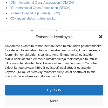
IOM International Class Association (IOMICA)
DF International Class Association (DFICA)
Suomen Purjehdus ja Veneily (SPV)
RC-kilpapurjehdus- ja treenipaikat
2 minuutin starttinauha
Evästeiden hyväksyntä
1+2 minuutin starttinauha
Käytämme evästeitä tämän nettisivuston toimivuuden parantamiseksi.
Evästeisiin tallennetaan tietoa toimistasi nettisivulla, kirjautumisesta
(IOM ja DF65 peräkkäin)
foorumiin, lomakkeiden sisällöstä yms. Emme kerää evästeiden
avulla henkilötietoja emmekä luovuta tietoja mainostajille tai muille
ulkopuolisille tahoille. Jotkut ulkopuoliset toiminnot (esim Youtube-
videot ja tietoturvaan liittyvät evästeet) edellyttävät evästeiden
käyttöä. Mikäli et hyväksy evästeitä tietyt asiat saattavat toimia
Kirjaudu foorumiin
huonosti tai ei ollenkaan tällä nettisivulla.
Hyväksy
Liity jäseneksi!
Kiellä