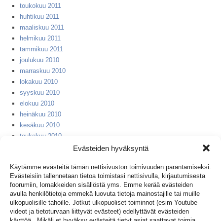
toukokuu 2011
huhtikuu 2011
maaliskuu 2011
helmikuu 2011
tammikuu 2011
joulukuu 2010
marraskuu 2010
lokakuu 2010
syyskuu 2010
elokuu 2010
heinäkuu 2010
kesäkuu 2010
toukokuu 2010
huhtikuu 2010
Evästeiden hyväksyntä
helmikuu 2010
Käytämme evästeitä tämän nettisivuston toimivuuden parantamiseksi.
huhtikuu 2008
Evästeisiin tallennetaan tietoa toimistasi nettisivulla, kirjautumisesta
syyskuu 2007
foorumiin, lomakkeiden sisällöstä yms. Emme kerää evästeiden
huhtikuu 2006
avulla henkilötietoja emmekä luovuta tietoja mainostajille tai muille
huhtikuu 2005
ulkopuolisille tahoille. Jotkut ulkopuoliset toiminnot (esim Youtube-
videot ja tietoturvaan liittyvät evästeet) edellyttävät evästeiden
huhtikuu 2004
käyttöä. Mikäli et hyväksy evästeitä tietyt asiat saattavat toimia