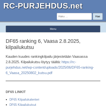
RC-PURJEHDUS.net
Haku:
Menu
Skip to content
DF65 ranking 6, Vaasa 2.8.2025,
kilpailukutsu
Kauden kuudes rankingkilpailu järjestetään Vaasassa
2.8.2025. Kilpailukutsu löytyy täältä:
https://rc-
purjehdus.net/wp-content/uploads/2025/06/DF65-ranking-
6_Vaasa_20250802_kutsu.pdf
DF65 LINKIT
DF65 Kilpailukalenteri
DF65 Kilpailukutsut