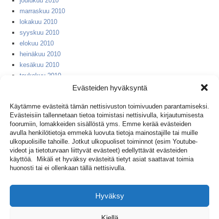
joulukuu 2010
marraskuu 2010
lokakuu 2010
syyskuu 2010
elokuu 2010
heinäkuu 2010
kesäkuu 2010
toukokuu 2010
huhtikuu 2010
Evästeiden hyväksyntä
helmikuu 2010
Käytämme evästeitä tämän nettisivuston toimivuuden parantamiseksi.
huhtikuu 2008
Evästeisiin tallennetaan tietoa toimistasi nettisivulla, kirjautumisesta
syyskuu 2007
foorumiin, lomakkeiden sisällöstä yms. Emme kerää evästeiden
huhtikuu 2006
avulla henkilötietoja emmekä luovuta tietoja mainostajille tai muille
huhtikuu 2005
ulkopuolisille tahoille. Jotkut ulkopuoliset toiminnot (esim Youtube-
videot ja tietoturvaan liittyvät evästeet) edellyttävät evästeiden
huhtikuu 2004
käyttöä. Mikäli et hyväksy evästeitä tietyt asiat saattavat toimia
huhtikuu 2003
huonosti tai ei ollenkaan tällä nettisivulla.
huhtikuu 2002
huhtikuu 2001
huhtikuu 1999
Hyväksy
huhtikuu 1953
Kiellä