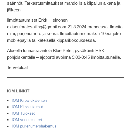
säännöt. Tarkastusmittaukset mahdollisia kilpailun aikana ja
jälkeen.
Ilmoittautumiset Erkki Heinonen
ekisoulmatesailing@gmail.com 21.8.2024 mennessä. Ilmoita
nimi, purjenumero ja seura. Ilmoittautumismaksu 10eur joko
mobilepayllä tai käteisellä kipparikokouksessa.
Alueella lounasravintola Blue Peter, pysäköinti HSK
pohjoiskentälle – ajoportti avoinna 9:00-9:45 ilmoittautuneille.
Tervetuloa!
IOM LINKIT
IOM Kilpailukalenteri
IOM Kilpailukutsut
IOM Tulokset
IOM venerekisteri
IOM purjenumerohakemus