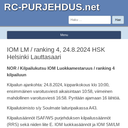
RC-PURJEHDUS.net
Haku:
Menu
Skip to content
IOM LM / ranking 4, 24.8.2024 HSK
Helsinki Lauttasaari
NOR / Kilpailukutsu IOM Luokkamestaruus / ranking 4
kilpailuun
Kilpailun ajankohta: 24.8.2024, kipparikokous klo 10:00,
ensimmäinen varoitusviesti aikaisintaan 10:58, viimeinen
mahdollinen varoitusviesti 16:58. Pyritään ajamaan 16 lähtöä.
Kilpailutoimisto s/y Soulmate laituripaikassa A43.
Kilpailusäännöt ISAF/WS purjehduksen kilpailussäännöt
(RRS) sekä niiden liite E. IOM luokkasäännöt ja IOM SM/LM