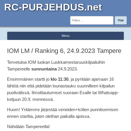
RC-PURJEHDUS.net
Haku:
Menu
Skip to content
IOM LM / Ranking 6, 24.9.2023 Tampere
Tervetuloa IOM luokan Luokkamestaruuskilpailuihin
Tampereelle
sunnuntaina
24.9.2023.
Ensimmäinen startti jo
klo 11:30
, ja pyritään ajamaan 16
lähtöä niin että pidetään lounastauko suunnilleen kilpailun
puolivälissä. Ilmoittautumiset suoraan Esalle tai Whatsapp-
ketjuun 20.9. mennessä.
Huom! Yritämme järjestää veneiden+kölien punnitsemisen
ennen starttia, joten olethan paikalla ajoissa.
Nähdään Tampereella!