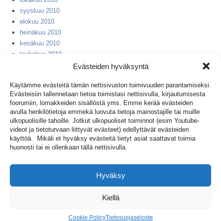
syyskuu 2010
elokuu 2010
heinäkuu 2010
kesäkuu 2010
toukokuu 2010
huhtikuu 2010
Evästeiden hyväksyntä
helmikuu 2010
Käytämme evästeitä tämän nettisivuston toimivuuden parantamiseksi.
huhtikuu 2008
Evästeisiin tallennetaan tietoa toimistasi nettisivulla, kirjautumisesta
syyskuu 2007
foorumiin, lomakkeiden sisällöstä yms. Emme kerää evästeiden
huhtikuu 2006
avulla henkilötietoja emmekä luovuta tietoja mainostajille tai muille
huhtikuu 2005
ulkopuolisille tahoille. Jotkut ulkopuoliset toiminnot (esim Youtube-
videot ja tietoturvaan liittyvät evästeet) edellyttävät evästeiden
huhtikuu 2004
käyttöä. Mikäli et hyväksy evästeitä tietyt asiat saattavat toimia
huhtikuu 2003
huonosti tai ei ollenkaan tällä nettisivulla.
huhtikuu 2002
huhtikuu 2001
huhtikuu 1999
Hyväksy
huhtikuu 1953
Kiellä
Cookie Policy
Tietosuojaseloste