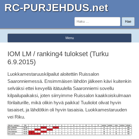
RC-PURJEHDUS.net
Haku:
Menu
Skip to content
IOM LM / ranking4 tulokset (Turku
6.9.2015)
Luokkamestaruuskilpailut aloitettiin Ruissalon
Saaronniemessä. Ensimmäisen lähdön jälkeen kävi kuitenkin
selväksi ettei kevyellä itätuulella Saaronniemi sovellu
kilpailupaikaksi, joten siirryimme Ruissalon kaakkoiskulmaan
förilaiturille, mikä olikin hyvä paikka! Tuuliolot olivat hyvin
tasaiset, ja lähdötkin oli hyvin tasaisia. Luokkamestaruuden
vei Riku.