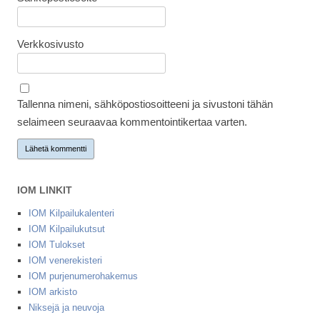
Verkkosivusto
Tallenna nimeni, sähköpostiosoitteeni ja sivustoni tähän
selaimeen seuraavaa kommentointikertaa varten.
IOM LINKIT
IOM Kilpailukalenteri
IOM Kilpailukutsut
IOM Tulokset
IOM venerekisteri
IOM purjenumerohakemus
IOM arkisto
Niksejä ja neuvoja