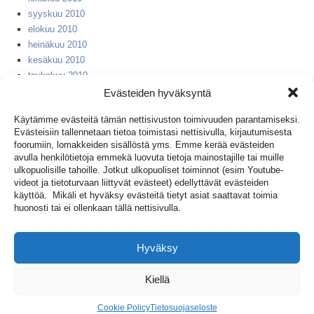
syyskuu 2010
elokuu 2010
heinäkuu 2010
kesäkuu 2010
toukokuu 2010
huhtikuu 2010
Evästeiden hyväksyntä
helmikuu 2010
Käytämme evästeitä tämän nettisivuston toimivuuden parantamiseksi.
huhtikuu 2008
Evästeisiin tallennetaan tietoa toimistasi nettisivulla, kirjautumisesta
syyskuu 2007
foorumiin, lomakkeiden sisällöstä yms. Emme kerää evästeiden
huhtikuu 2006
avulla henkilötietoja emmekä luovuta tietoja mainostajille tai muille
huhtikuu 2005
ulkopuolisille tahoille. Jotkut ulkopuoliset toiminnot (esim Youtube-
videot ja tietoturvaan liittyvät evästeet) edellyttävät evästeiden
huhtikuu 2004
käyttöä. Mikäli et hyväksy evästeitä tietyt asiat saattavat toimia
huhtikuu 2003
huonosti tai ei ollenkaan tällä nettisivulla.
huhtikuu 2002
huhtikuu 2001
huhtikuu 1999
Hyväksy
huhtikuu 1953
Kiellä
Cookie Policy
Tietosuojaseloste