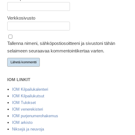
Verkkosivusto
Tallenna nimeni, sähköpostiosoitteeni ja sivustoni tähän
selaimeen seuraavaa kommentointikertaa varten.
IOM LINKIT
IOM Kilpailukalenteri
IOM Kilpailukutsut
IOM Tulokset
IOM venerekisteri
IOM purjenumerohakemus
IOM arkisto
Niksejä ja neuvoja