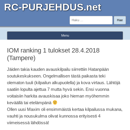
RC-PURJEHDUS.net
Haku:
Menu
Skip to content
IOM ranking 1 tulokset 28.4.2018
(Tampere)
Jäiden takia kauden avauskilpailu siirrettiin Hatanpään
soutukeskukseen. Ongelmallisen tästä paikasta teki
olematon tuuli (kilpailun alkupuolella) ja kova virtaus. Lähtöjä
saatiin lopulta ajettua 7 mutta hyvä sekin. Ensi vuonna
voitaisiin harkita avauskisaa joko hieman myöhemmin
keväällä tai etelämpänä
Ollen uusi Maxim oli ensimmäistä kertaa kilpailussa mukana,
vauhti ja nousukulma olivat kunnossa erityisesti 4
viimeisessä lähdössä!