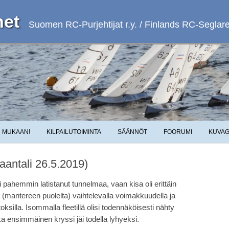
et
Suomen RC-Purjehtijat r.y. / Finlands RC-Seglare 
Skip to content
MUKAAN!
KILPAILUTOIMINTA
SÄÄNNÖT
FOORUMI
KUVAG
aantali 26.5.2019)
 pahemmin latistanut tunnelmaa, vaan kisa oli erittäin
tä (mantereen puolelta) vaihtelevalla voimakkuudella ja
oksilla. Isommalla fleetillä olisi todennäköisesti nähty
oska ensimmäinen kryssi jäi todella lyhyeksi.