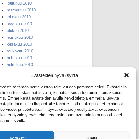
joulukuu 2010
marraskuu 2010
lokakuu 2010
syyskuu 2010
elokuu 2010
heinäkuu 2010
kesäkuu 2010
toukokuu 2010
huhtikuu 2010
helmikuu 2010
huhtikuu 2008
Evästeiden hyväksyntä
syyskuu 2007
huhtikuu 2006
ästeitä tämän nettisivuston toimivuuden parantamiseksi. Evästeisiin
huhtikuu 2005
 tietoa toimistasi nettisivulla, kirjautumisesta foorumiin, lomakkeiden
yms. Emme kerää evästeiden avulla henkilötietoja emmekä luovuta
huhtikuu 2004
ostajille tai muille ulkopuolisille tahoille. Jotkut ulkopuoliset toiminnot
huhtikuu 2003
e-videot ja tietoturvaan liittyvät evästeet) edellyttävät evästeiden
huhtikuu 2002
äli et hyväksy evästeitä tietyt asiat saattavat toimia huonosti tai ei
huhtikuu 2001
llä nettisivulla.
huhtikuu 1999
huhtikuu 1953
Hyväksy
Kiellä