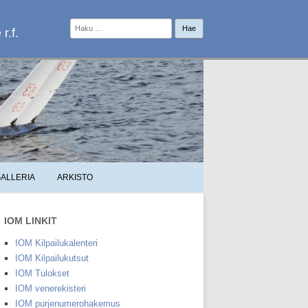
Haku:
r.f.
ALLERIA
ARKISTO
IOM LINKIT
IOM Kilpailukalenteri
IOM Kilpailukutsut
IOM Tulokset
IOM venerekisteri
IOM purjenumerohakemus