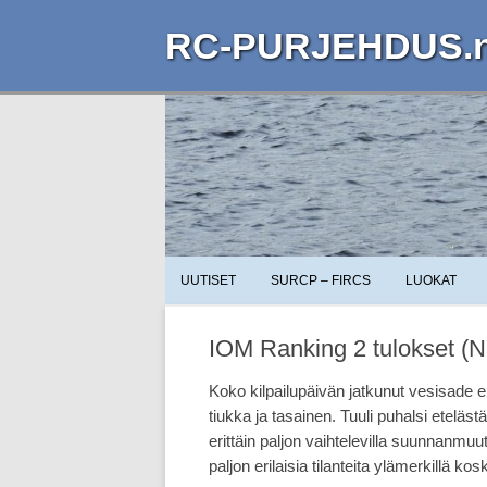
RC-PURJEHDUS.n
UUTISET
SURCP – FIRCS
LUOKAT
IOM Ranking 2 tulokset (N
Koko kilpailupäivän jatkunut vesisade ei
tiukka ja tasainen. Tuuli puhalsi eteläs
erittäin paljon vaihtelevilla suunnanmuut
paljon erilaisia tilanteita ylämerkillä k