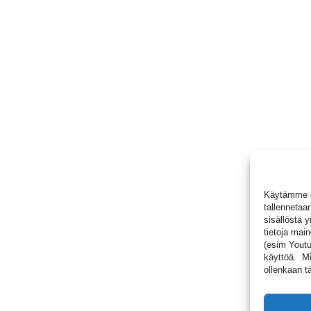
Käytämme ev
tallennetaan
sisällöstä 
tietoja main
(esim Youtub
käyttöä. Mik
ollenkaan tä