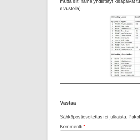
mutta silti nämä yhdistetyt kisapäivät 
sivustolla)
Vastaa
Sähköpostiosoitettasi ei julkaista.
Pakol
Kommentti
*