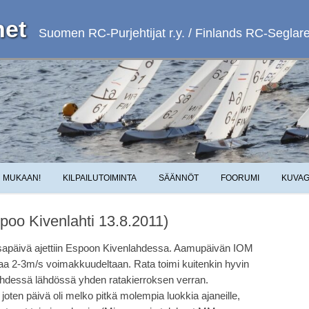
et
Suomen RC-Purjehtijat r.y. / Finlands RC-Seglare 
Skip to content
MUKAAN!
KILPAILUTOIMINTA
SÄÄNNÖT
FOORUMI
KUVAG
poo Kivenlahti 13.8.2011)
sapäivä ajettiin Espoon Kivenlahdessa. Aamupäivän IOM
levaa 2-3m/s voimakkuudeltaan. Rata toimi kuitenkin hyvin
n yhdessä lähdössä yhden ratakierroksen verran.
joten päivä oli melko pitkä molempia luokkia ajaneille,