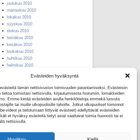
joulukuu 2010
marraskuu 2010
lokakuu 2010
syyskuu 2010
elokuu 2010
heinäkuu 2010
kesäkuu 2010
toukokuu 2010
huhtikuu 2010
helmikuu 2010
huhtikuu 2008
Evästeiden hyväksyntä
syyskuu 2007
huhtikuu 2006
ästeitä tämän nettisivuston toimivuuden parantamiseksi. Evästeisiin
huhtikuu 2005
 tietoa toimistasi nettisivulla, kirjautumisesta foorumiin, lomakkeiden
yms. Emme kerää evästeiden avulla henkilötietoja emmekä luovuta
huhtikuu 2004
ostajille tai muille ulkopuolisille tahoille. Jotkut ulkopuoliset toiminnot
huhtikuu 2003
e-videot ja tietoturvaan liittyvät evästeet) edellyttävät evästeiden
huhtikuu 2002
äli et hyväksy evästeitä tietyt asiat saattavat toimia huonosti tai ei
huhtikuu 2001
llä nettisivulla.
huhtikuu 1999
huhtikuu 1953
Hyväksy
Kiellä