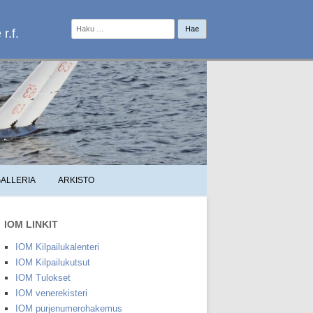
Haku:
r.f.
ALLERIA
ARKISTO
IOM LINKIT
IOM Kilpailukalenteri
IOM Kilpailukutsut
IOM Tulokset
IOM venerekisteri
IOM purjenumerohakemus