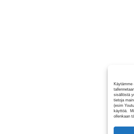
Käytämme ev
tallennetaan
sisällöstä 
tietoja main
(esim Youtub
käyttöä. Mik
ollenkaan tä