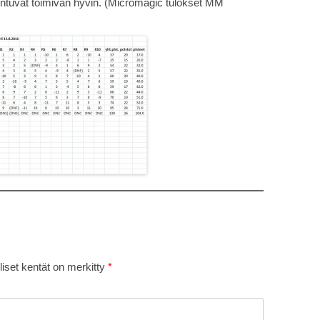
tuntuvat toimivan hyvin. (Micromagic tulokset MM
liset kentät on merkitty
*