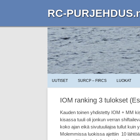
RC-PURJEHDUS.n
UUTISET
SURCP – FIRCS
LUOKAT
IOM ranking 3 tulokset (Es
Kauden toinen yhdistetty IOM + MM ki
kisassa tuuli oli jonkun verran shiftai
koko ajan eikä sivutuuliajoa tullut kui
Molemmissa luokissa ajettiin 10 lähtöä 