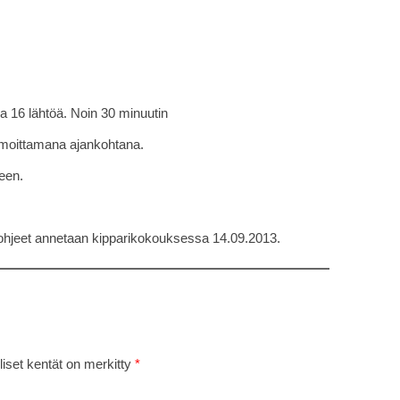
a 16 lähtöä. Noin 30 minuutin
ilmoittamana ajankohtana.
keen.
ohjeet annetaan kipparikokouksessa 14.09.2013.
liset kentät on merkitty
*