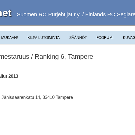
et
Suomen RC-Purjehtijat r.y. / Finlands RC-Seglare 
Skip to content
MUKAAN!
KILPAILUTOIMINTA
SÄÄNNÖT
FOORUMI
KUVAG
amestaruus / Ranking 6, Tampere
lut 2013
., Jänissaarenkatu 14, 33410 Tampere