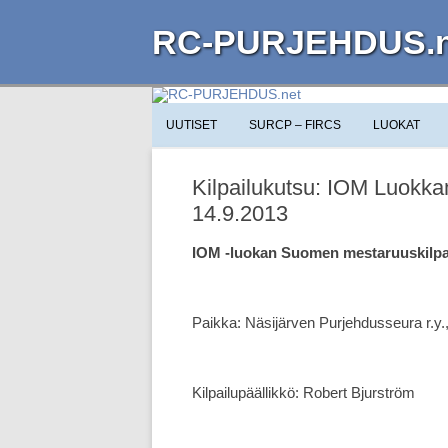
RC-PURJEHDUS.n
UUTISET
SURCP – FIRCS
LUOKAT
Kilpailukutsu: IOM Luokk
14.9.2013
IOM -luokan Suomen mestaruuskilpai
Paikka: Näsijärven Purjehdusseura r.y
Kilpailupäällikkö: Robert Bjurström