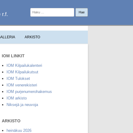
Haku:
r.f.
ALLERIA
ARKISTO
IOM LINKIT
IOM Kilpailukalenteri
IOM Kilpailukutsut
IOM Tulokset
IOM venerekisteri
IOM purjenumerohakemus
IOM arkisto
Niksejä ja neuvoja
ARKISTO
heinäkuu 2026