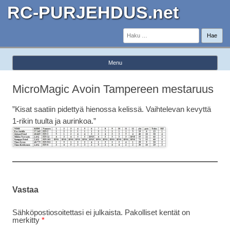
RC-PURJEHDUS.net
Haku:
Menu
Skip to content
MicroMagic Avoin Tampereen mestaruus
”Kisat saatiin pidettyä hienossa kelissä. Vaihtelevan kevyttä
1-rikin tuulta ja aurinkoa.”
Vastaa
Sähköpostiosoitettasi ei julkaista.
Pakolliset kentät on
merkitty
*