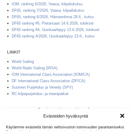
IOM, ranking 6/2026, Vaasa, kilpailukutsu
DF65, ranking 7/2026, Vaasa, kilpailukutsu
DF65, ranking 6/2026, Hämeenlinna 28.6., kutsu
DF65 ranking #5, Pietarsaari 14.6.2026, tulokset
DF65 ranking #4, Uusikaarlepyy 13.6.2026, tulokset
DF65 ranking 4/2026, Uusikaarlepyy 13.6., kutsu
LINKIT
World Sailing
World Radio Sailing (IRSA)
IOM International Class Association (IOMICA)
DF International Class Association (DFICA)
Suomen Purjehdus ja Veneily (SPV)
RC-kilpapurjehdus- ja treenipaikat
2 minuutin starttinauha
Evästeiden hyväksyntä
1+2 minuutin starttinauha
Käytämme evästeitä tämän nettisivuston toimivuuden parantamiseksi.