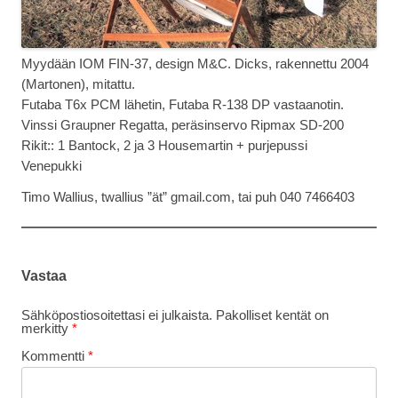
Myydään IOM FIN-37, design M&C. Dicks, rakennettu 2004
(Martonen), mitattu.
Futaba T6x PCM lähetin, Futaba R-138 DP vastaanotin.
Vinssi Graupner Regatta, peräsinservo Ripmax SD-200
Rikit:: 1 Bantock, 2 ja 3 Housemartin + purjepussi
Venepukki
Timo Wallius, twallius ”ät” gmail.com, tai puh 040 7466403
Vastaa
Sähköpostiosoitettasi ei julkaista.
Pakolliset kentät on
merkitty
*
Kommentti
*