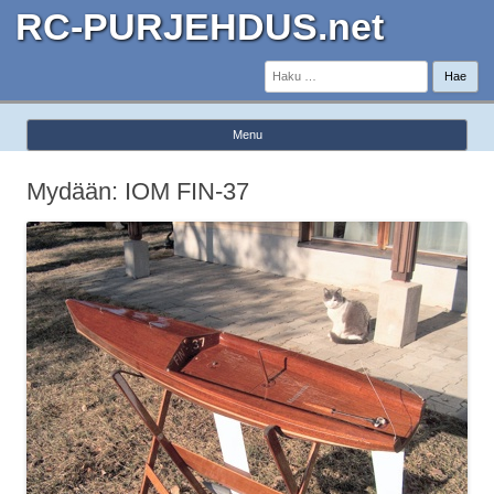
RC-PURJEHDUS.net
Haku:
Menu
Skip to content
Mydään: IOM FIN-37