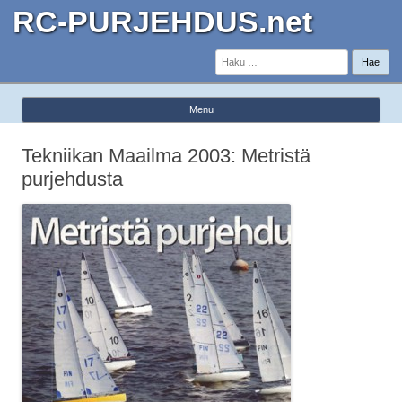
RC-PURJEHDUS.net
Haku:
Menu
Skip to content
Tekniikan Maailma 2003: Metristä
purjehdusta