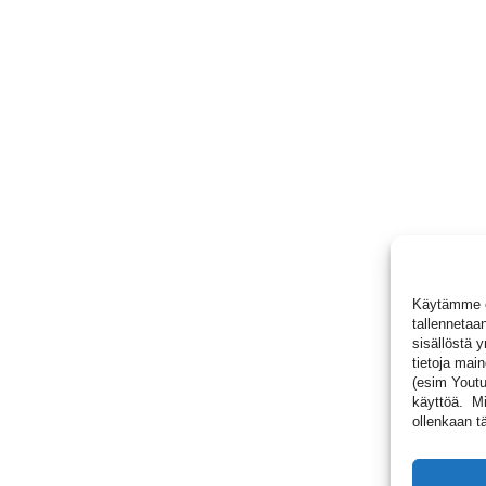
Käytämme ev
tallennetaan
sisällöstä 
tietoja main
(esim Youtub
käyttöä. Mik
ollenkaan tä