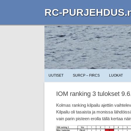
RC-PURJEHDUS.n
UUTISET
SURCP – FIRCS
LUOKAT
IOM ranking 3 tulokset 9.
Kolmas ranking kilpailu ajettiin vaihte
Kilpailu oli tasaista ja monissa lähdöiss
vain parin pisteen erolla tällä kertaa näi