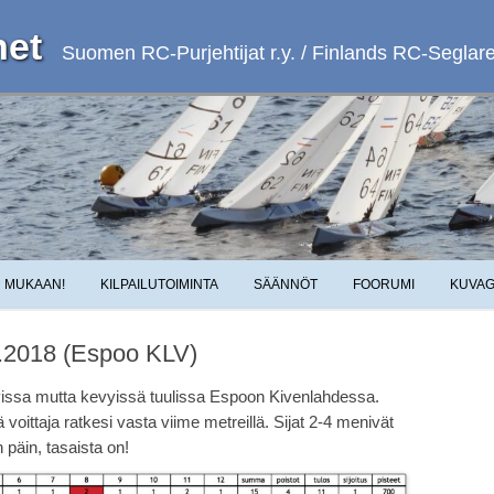
et
Suomen RC-Purjehtijat r.y. / Finlands RC-Seglare 
Skip to content
MUKAAN!
KILPAILUTOIMINTA
SÄÄNNÖT
FOORUMI
KUVAG
6.2018 (Espoo KLV)
levissa mutta kevyissä tuulissa Espoon Kivenlahdessa.
ä voittaja ratkesi vasta viime metreillä. Sijat 2-4 menivät
n päin, tasaista on!