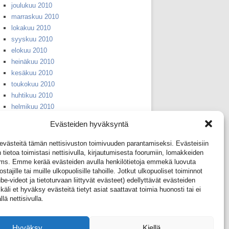
joulukuu 2010
marraskuu 2010
lokakuu 2010
syyskuu 2010
elokuu 2010
heinäkuu 2010
kesäkuu 2010
toukokuu 2010
huhtikuu 2010
helmikuu 2010
huhtikuu 2008
Evästeiden hyväksyntä
syyskuu 2007
huhtikuu 2006
ästeitä tämän nettisivuston toimivuuden parantamiseksi. Evästeisiin
huhtikuu 2005
 tietoa toimistasi nettisivulla, kirjautumisesta foorumiin, lomakkeiden
yms. Emme kerää evästeiden avulla henkilötietoja emmekä luovuta
huhtikuu 2004
ostajille tai muille ulkopuolisille tahoille. Jotkut ulkopuoliset toiminnot
huhtikuu 2003
e-videot ja tietoturvaan liittyvät evästeet) edellyttävät evästeiden
huhtikuu 2002
äli et hyväksy evästeitä tietyt asiat saattavat toimia huonosti tai ei
huhtikuu 2001
llä nettisivulla.
huhtikuu 1999
huhtikuu 1953
Hyväksy
Kiellä