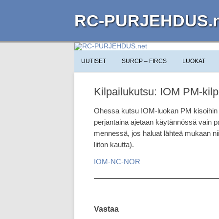
RC-PURJEHDUS.n
UUTISET
SURCP – FIRCS
LUOKAT
Kilpailukutsu: IOM PM-kilpa
Ohessa kutsu IOM-luokan PM kisoihin N
perjantaina ajetaan käytännössä vain pa
mennessä, jos haluat lähteä mukaan niin 
liiton kautta).
IOM-NC-NOR
Vastaa