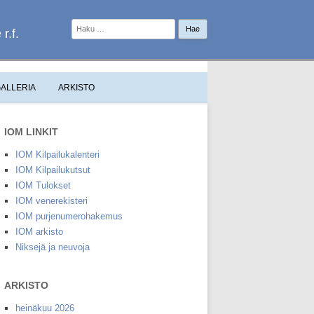
Haku:
r.f.
ALLERIA
ARKISTO
IOM LINKIT
IOM Kilpailukalenteri
IOM Kilpailukutsut
IOM Tulokset
IOM venerekisteri
IOM purjenumerohakemus
IOM arkisto
Niksejä ja neuvoja
ARKISTO
heinäkuu 2026