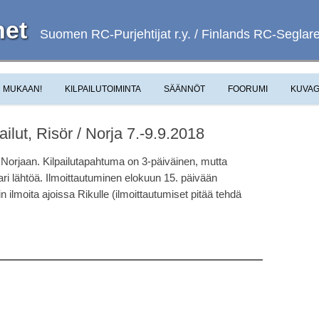
et
Suomen RC-Purjehtijat r.y. / Finlands RC-Seglare 
Skip to content
MUKAAN!
KILPAILUTOIMINTA
SÄÄNNÖT
FOORUMI
KUVAG
ilut, Risör / Norja 7.-9.9.2018
orjaan. Kilpailutapahtuma on 3-päiväinen, mutta
ri lähtöä. Ilmoittautuminen elokuun 15. päivään
ilmoita ajoissa Rikulle (ilmoittautumiset pitää tehdä